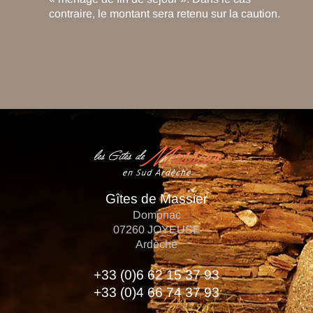
contraire, le montant sera retenu sur la caution.
Gîtes de Massier
Dompnac
07260
JOYEUSE
Ardèche
+33 (0)6 62 15 37 93
+33 (0)4 66 74 37 93