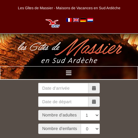
Skip
Les Gîtes de Massier - Maisons de Vacances en Sud Ardèche
to
content
Nombre d'adultes
Nombre d'enfants