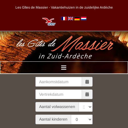
Skip
to
Les Gîtes de Massier - Vakantiehuizen in de zuidelijke Ardèche
content
Aantal volwassenen
Aantal kinderen