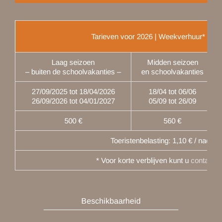
Tarieven voor 2026 | Weekverhuur*
(van 
Laag seizoen
Midden seizoen
– buiten de schoolvakanties –
en schoolvakanties
27/09/2025 tot 18/04/2026
18/04 tot 06/06
26/09/2026 tot 04/01/2027
05/09 tot 26/09
500 €
560 €
Toeristenbelasting: 1,10 € / nacht
* Voor korte verblijven kunt u
contact m
Beschikbaarheid