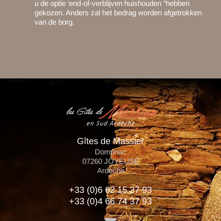
u de optie ‘end-of-verblijven huishouden “hebben
gekozen. Anders zal het bedrag worden afgetrokken
van de borg.
Gîtes de Massier
Dompnac
07260
JOYEUSE
Ardèche
+33 (0)6 62 15 37 93
+33 (0)4 66 74 37 93