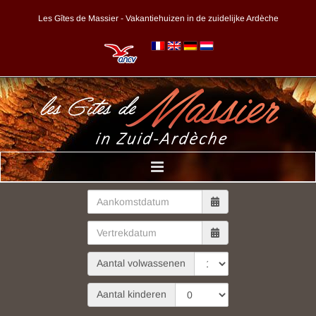
Skip
to
Les Gîtes de Massier - Vakantiehuizen in de zuidelijke Ardèche
content
Aantal volwassenen
Aantal kinderen