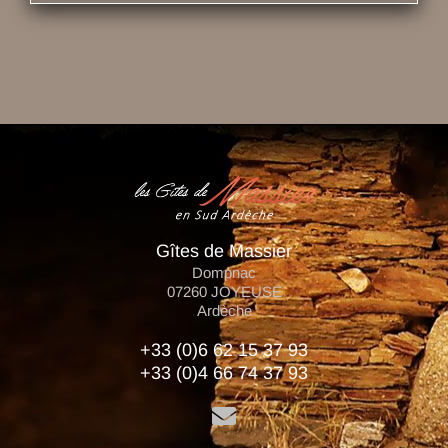
Gîtes de Massier
Dompnac
07260
JOYEUSE
Ardèche
+33 (0)6 62 15 37 93
+33 (0)4 66 74 37 93